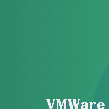
VMWar